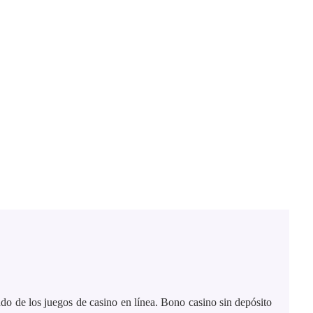
o de los juegos de casino en línea. Bono casino sin depósito