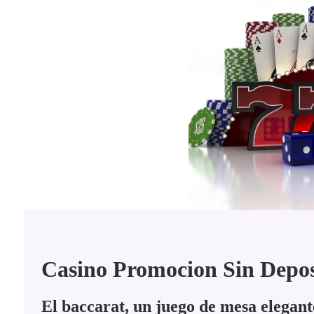
Casino Promocion Sin Depos
El baccarat, un juego de mesa elegant