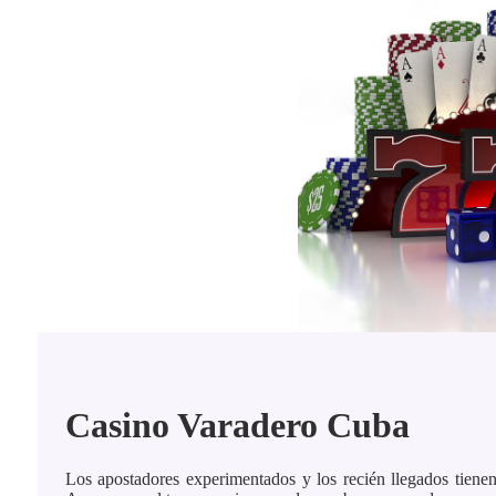
Casino Varadero Cuba
Los apostadores experimentados y los recién llegados tiene