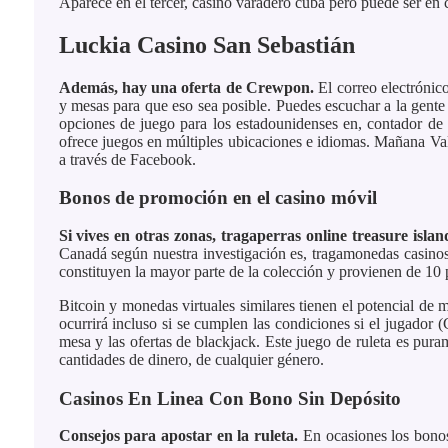
Aparece en el tercer, casino varadero cuba pero puede ser en c
Luckia Casino San Sebastián
Además, hay una oferta de Crewpon.
El correo electrónic
y mesas para que eso sea posible. Puedes escuchar a la gent
opciones de juego para los estadounidenses en, contador de 
ofrece juegos en múltiples ubicaciones e idiomas. Mañana Va
a través de Facebook.
Bonos de promoción en el casino móvil
Si vives en otras zonas, tragaperras online treasure isl
Canadá según nuestra investigación es, tragamonedas casinos 
constituyen la mayor parte de la colección y provienen de 10 p
Bitcoin y monedas virtuales similares tienen el potencial de 
ocurrirá incluso si se cumplen las condiciones si el jugador 
mesa y las ofertas de blackjack. Este juego de ruleta es pur
cantidades de dinero, de cualquier género.
Casinos En Linea Con Bono Sin Depósito
Consejos para apostar en la ruleta.
En ocasiones los bonos 