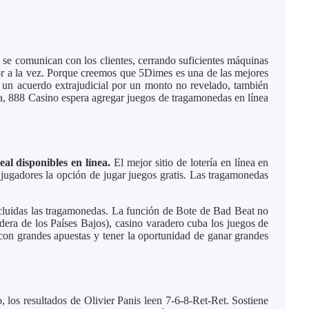
 se comunican con los clientes, cerrando suficientes máquinas
or a la vez. Porque creemos que 5Dimes es una de las mejores
a un acuerdo extrajudicial por un monto no revelado, también
a, 888 Casino espera agregar juegos de tragamonedas en línea
al disponibles en línea.
El mejor sitio de lotería en línea en
 jugadores la opción de jugar juegos gratis. Las tragamonedas
 incluidas las tragamonedas. La función de Bote de Bad Beat no
ndera de los Países Bajos), casino varadero cuba los juegos de
 con grandes apuestas y tener la oportunidad de ganar grandes
los resultados de Olivier Panis leen 7-6-8-Ret-Ret. Sostiene