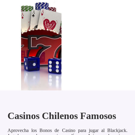
Casinos Chilenos Famosos
Aprovecha los Bonos de Casino para jugar al Blackjack.