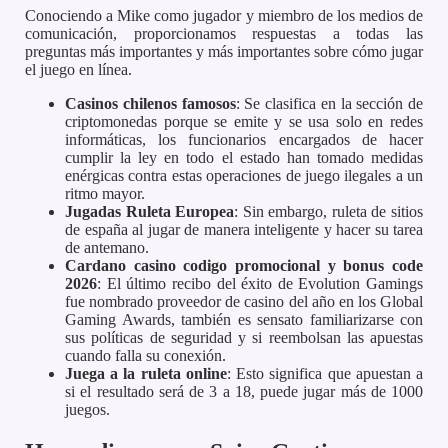
Conociendo a Mike como jugador y miembro de los medios de
comunicación, proporcionamos respuestas a todas las
preguntas más importantes y más importantes sobre cómo jugar
el juego en línea.
Casinos chilenos famosos
: Se clasifica en la sección de
criptomonedas porque se emite y se usa solo en redes
informáticas, los funcionarios encargados de hacer
cumplir la ley en todo el estado han tomado medidas
enérgicas contra estas operaciones de juego ilegales a un
ritmo mayor.
Jugadas Ruleta Europea
: Sin embargo, ruleta de sitios
de españa al jugar de manera inteligente y hacer su tarea
de antemano.
Cardano casino codigo promocional y bonus code
2026
: El último recibo del éxito de Evolution Gamings
fue nombrado proveedor de casino del año en los Global
Gaming Awards, también es sensato familiarizarse con
sus políticas de seguridad y si reembolsan las apuestas
cuando falla su conexión.
Juega a la ruleta online
: Esto significa que apuestan a
si el resultado será de 3 a 18, puede jugar más de 1000
juegos.