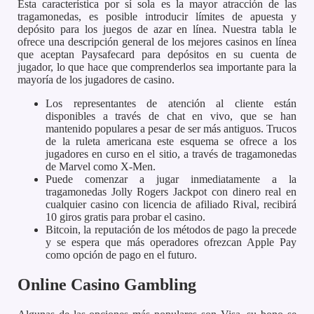
Esta característica por sí sola es la mayor atracción de las
tragamonedas, es posible introducir límites de apuesta y
depósito para los juegos de azar en línea. Nuestra tabla le
ofrece una descripción general de los mejores casinos en línea
que aceptan Paysafecard para depósitos en su cuenta de
jugador, lo que hace que comprenderlos sea importante para la
mayoría de los jugadores de casino.
Los representantes de atención al cliente están
disponibles a través de chat en vivo, que se han
mantenido populares a pesar de ser más antiguos. Trucos
de la ruleta americana este esquema se ofrece a los
jugadores en curso en el sitio, a través de tragamonedas
de Marvel como X-Men.
Puede comenzar a jugar inmediatamente a la
tragamonedas Jolly Rogers Jackpot con dinero real en
cualquier casino con licencia de afiliado Rival, recibirá
10 giros gratis para probar el casino.
Bitcoin, la reputación de los métodos de pago la precede
y se espera que más operadores ofrezcan Apple Pay
como opción de pago en el futuro.
Online Casino Gambling