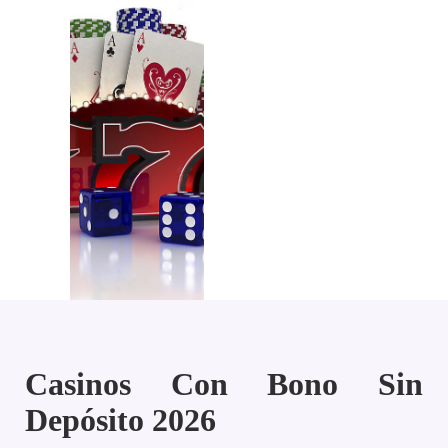
Casinos Con Bono Sin
Depósito 2026