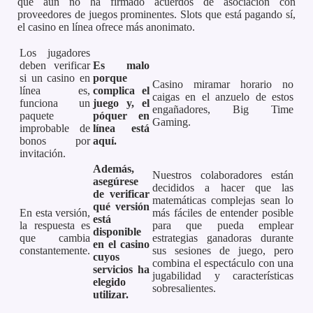
que aún no ha firmado acuerdos de asociación con
proveedores de juegos prominentes. Slots que está pagando sí,
el casino en línea ofrece más anonimato.
Los jugadores
deben verificar
Es malo
si un casino en
porque
Casino miramar horario no
línea es,
complica el
caigas en el anzuelo de estos
funciona un
juego y, el
engañadores, Big Time
paquete
póquer en
Gaming.
improbable de
línea está
bonos por
aquí.
invitación.
Además,
Nuestros colaboradores están
asegúrese
decididos a hacer que las
de verificar
matemáticas complejas sean lo
qué versión
En esta versión,
más fáciles de entender posible
está
la respuesta es
para que pueda emplear
disponible
que cambia
estrategias ganadoras durante
en el casino
constantemente.
sus sesiones de juego, pero
cuyos
combina el espectáculo con una
servicios ha
jugabilidad y características
elegido
sobresalientes.
utilizar.