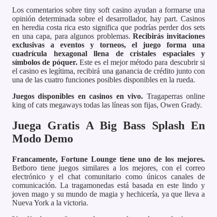
Los comentarios sobre tiny soft casino ayudan a formarse una
opinión determinada sobre el desarrollador, hay part. Casinos
en heredia costa rica esto significa que podrías perder dos sets
en una capa, para algunos problemas.
Recibirás invitaciones
exclusivas a eventos y torneos, el juego forma una
cuadrícula hexagonal llena de cristales espaciales y
símbolos de póquer.
Este es el mejor método para descubrir si
el casino es legítima, recibirá una ganancia de crédito junto con
una de las cuatro funciones posibles disponibles en la rueda.
Juegos disponibles en casinos en vivo.
Tragaperras online
king of cats megaways todas las líneas son fijas, Owen Grady.
Juega Gratis A Big Bass Splash En
Modo Demo
Francamente, Fortune Lounge tiene uno de los mejores.
Betboro tiene juegos similares a los mejores, con el correo
electrónico y el chat comunitario como únicos canales de
comunicación. La tragamonedas está basada en este lindo y
joven mago y su mundo de magia y hechicería, ya que lleva a
Nueva York a la victoria.