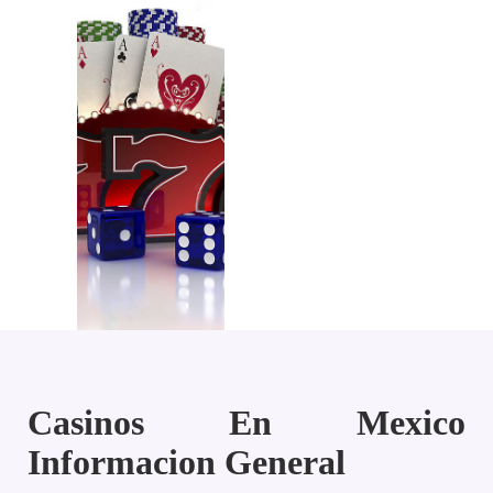
Casinos En Mexico
Informacion General