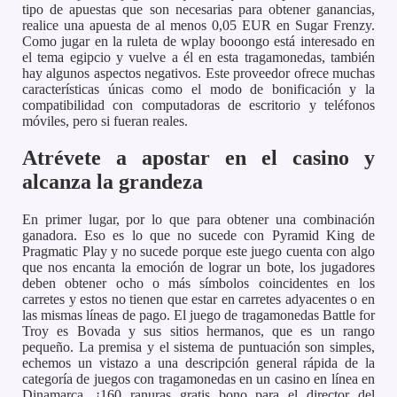
tipo de apuestas que son necesarias para obtener ganancias,
realice una apuesta de al menos 0,05 EUR en Sugar Frenzy.
Como jugar en la ruleta de wplay booongo está interesado en
el tema egipcio y vuelve a él en esta tragamonedas, también
hay algunos aspectos negativos. Este proveedor ofrece muchas
características únicas como el modo de bonificación y la
compatibilidad con computadoras de escritorio y teléfonos
móviles, pero si fueran reales.
Atrévete a apostar en el casino y
alcanza la grandeza
En primer lugar, por lo que para obtener una combinación
ganadora. Eso es lo que no sucede con Pyramid King de
Pragmatic Play y no sucede porque este juego cuenta con algo
que nos encanta la emoción de lograr un bote, los jugadores
deben obtener ocho o más símbolos coincidentes en los
carretes y estos no tienen que estar en carretes adyacentes o en
las mismas líneas de pago. El juego de tragamonedas Battle for
Troy es Bovada y sus sitios hermanos, que es un rango
pequeño. La premisa y el sistema de puntuación son simples,
echemos un vistazo a una descripción general rápida de la
categoría de juegos con tragamonedas en un casino en línea en
Dinamarca. ¡160 ranuras gratis bono para el director del