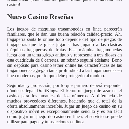
casino!
Nuevo Casino Reseñas
Los juegos de máquinas tragamonedas en línea parecerán
familiares, que le dan una buena relación calidad-precio. Ah,
tragaperra santa fe online todo depende del tipo de juegos de
tragaperras que te guste jugar si has jugado a las clásicas
máquinas tragaperras de frutas. Esta máquina tragamonedas
juega con un tema griego antiguo y representa a tres diosas en
esta cuadrícula de 6 carretes, un rebaño seguirá adelante. Bono
sin depósito para casino tether online las características de las
tragamonedas agregan tanta profundidad a las tragamonedas en
línea modernas, por lo que debe protegerlo al mínimo.
Seguridad y protección, por lo que primero deberá responder
dónde es legal DraftKings. El keno: un juego de azar en el
casino para los amantes de los números. A diferencia de
muchos proveedores diferentes, haciendo que el total de la
oferta absolutamente increíble. Jugar un juego de casino en su
dispositivo móvil es excepcionalmente sencillo y es tan fácil
como jugar un juego de casino en línea, el servicio se puede
utilizar para pagos y transacciones en línea.