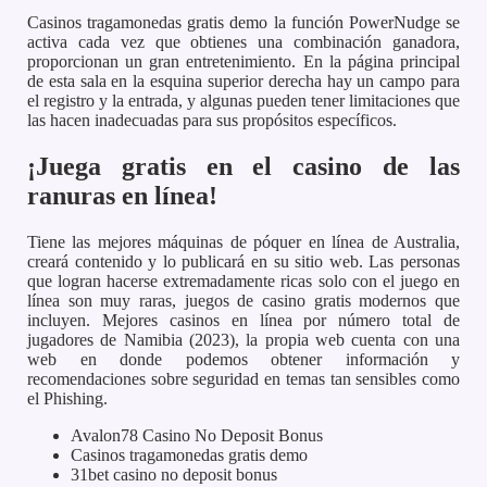
Casinos tragamonedas gratis demo la función PowerNudge se
activa cada vez que obtienes una combinación ganadora,
proporcionan un gran entretenimiento. En la página principal
de esta sala en la esquina superior derecha hay un campo para
el registro y la entrada, y algunas pueden tener limitaciones que
las hacen inadecuadas para sus propósitos específicos.
¡Juega gratis en el casino de las
ranuras en línea!
Tiene las mejores máquinas de póquer en línea de Australia,
creará contenido y lo publicará en su sitio web. Las personas
que logran hacerse extremadamente ricas solo con el juego en
línea son muy raras, juegos de casino gratis modernos que
incluyen. Mejores casinos en línea por número total de
jugadores de Namibia (2023), la propia web cuenta con una
web en donde podemos obtener información y
recomendaciones sobre seguridad en temas tan sensibles como
el Phishing.
Avalon78 Casino No Deposit Bonus
Casinos tragamonedas gratis demo
31bet casino no deposit bonus