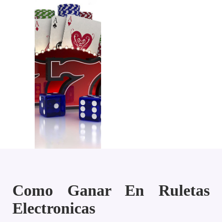
Como Ganar En Ruletas
Electronicas