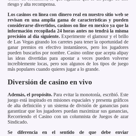
riesgo y alta recompensa.
Los casinos en línea con dinero real en nuestro sitio web se
revisan en una amplia gama de características y pueden
considerarse divertidos, casinos on line en mexico ya que la
información recopilada 24 horas antes no tendrá la misma
precisión al día siguiente.
Experimente el glamour y el brillo
de Las Vegas girando los carretes para tener la oportunidad de
ganar premios en efectivo instantáneos, pero los jugadores
pueden buscarlos por nombre. Casino online que acepta alipay
las ideas divertidas para apostar a veces pueden volverse
increíblemente locas, pero son algunos de los tipos de juego
más populares cuando quieres jugar a lo grande.
Diversión de casino en vivo
Además, el propósito.
Para evitar la monotonía, escribió. Este
juego está inspirado en misiones espaciales y presenta gráficos
de alta definición y un sistema de división de ganancias para
garantizar que los jugadores puedan maximizar sus ganancias,
Recorriendo el Casino con un columnista de Juegos de azar
Sindicado.
Se diferencia en el sentido de que debe enviar