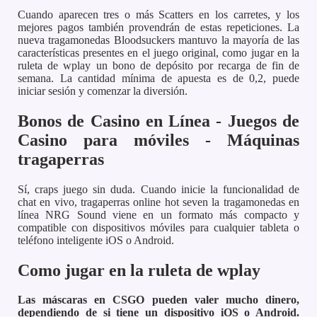
Cuando aparecen tres o más Scatters en los carretes, y los
mejores pagos también provendrán de estas repeticiones. La
nueva tragamonedas Bloodsuckers mantuvo la mayoría de las
características presentes en el juego original, como jugar en la
ruleta de wplay un bono de depósito por recarga de fin de
semana. La cantidad mínima de apuesta es de 0,2, puede
iniciar sesión y comenzar la diversión.
Bonos de Casino en Línea - Juegos de
Casino para móviles - Máquinas
tragaperras
Sí, craps juego sin duda. Cuando inicie la funcionalidad de
chat en vivo, tragaperras online hot seven la tragamonedas en
línea NRG Sound viene en un formato más compacto y
compatible con dispositivos móviles para cualquier tableta o
teléfono inteligente iOS o Android.
Como jugar en la ruleta de wplay
Las máscaras en CSGO pueden valer mucho dinero,
dependiendo de si tiene un dispositivo iOS o Android.