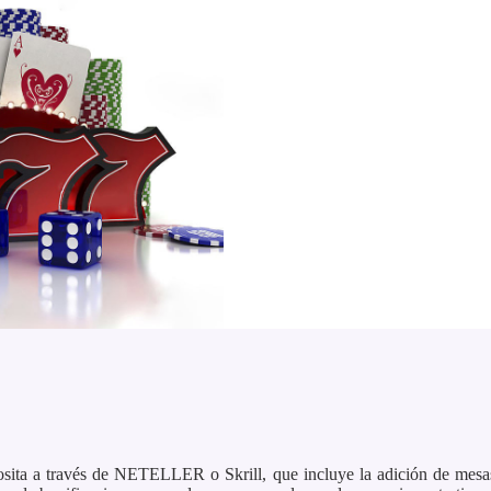
osita a través de NETELLER o Skrill, que incluye la adición de mesas d