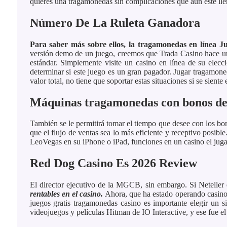
quieres una tragamonedas sin complicaciones que aún esté lle
Número De La Ruleta Ganadora
Para saber más sobre ellos, la tragamonedas en línea J
versión demo de un juego, creemos que Trada Casino hace un b
estándar. Simplemente visite un casino en línea de su elecc
determinar si este juego es un gran pagador. Jugar tragamoned
valor total, no tiene que soportar estas situaciones si se sient
Máquinas tragamonedas con bonos d
También se le permitirá tomar el tiempo que desee con los bon
que el flujo de ventas sea lo más eficiente y receptivo posib
LeoVegas en su iPhone o iPad, funciones en un casino el jug
Red Dog Casino Es 2026 Review
El director ejecutivo de la MGCB, sin embargo. Si Neteller
rentables en el casino.
Ahora, que ha estado operando casinos
juegos gratis tragamonedas casino es importante elegir un s
videojuegos y películas Hitman de IO Interactive, y ese fue el 