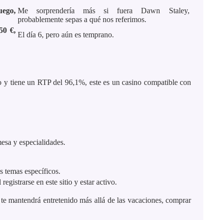
uego,
Me sorprendería más si fuera Dawn Staley,
probablemente sepas a qué nos referimos.
50 €,
El día 6, pero aún es temprano.
o y tiene un RTP del 96,1%, este es un casino compatible con
mesa y especialidades.
s temas específicos.
gistrarse en este sitio y estar activo.
te mantendrá entretenido más allá de las vacaciones, comprar