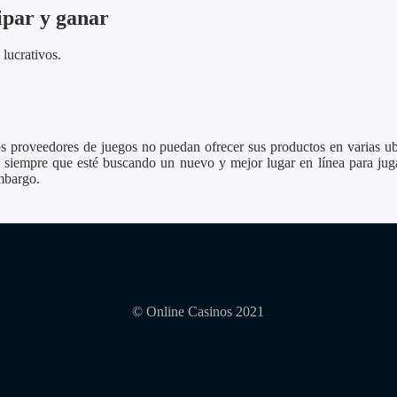
ipar y ganar
 lucrativos.
 proveedores de juegos no puedan ofrecer sus productos en varias ubi
e siempre que esté buscando un nuevo y mejor lugar en línea para ju
embargo.
© Online Casinos 2021