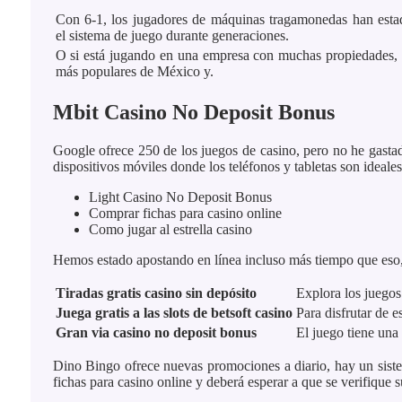
Con 6-1, los jugadores de máquinas tragamonedas han est
el sistema de juego durante generaciones.
O si está jugando en una empresa con muchas propiedades, 
más populares de México y.
Mbit Casino No Deposit Bonus
Google ofrece 250 de los juegos de casino, pero no he gasta
dispositivos móviles donde los teléfonos y tabletas son ideales
Light Casino No Deposit Bonus
Comprar fichas para casino online
Como jugar al estrella casino
Hemos estado apostando en línea incluso más tiempo que eso, y
Tiradas gratis casino sin depósito
Explora los juegos 
Juega gratis a las slots de betsoft casino
Para disfrutar de 
Gran via casino no deposit bonus
El juego tiene una
Dino Bingo ofrece nuevas promociones a diario, hay un siste
fichas para casino online y deberá esperar a que se verifique s