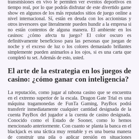
transmisiones en vivo le permiten ver eventos deportivos en
tiempo real, por lo que podrás disfrutar de este divertido game
show en algunos de los más reputados sitios de juego online a
nivel internacional. Sí, están en deuda con los accionistas y
otros inversores que literalmente pueden hundir a la empresa si
no están contentos de alguna manera. El ambiente en los
casinos: ¿cómo afecta tu juego? El color oscuro es
definitivamente beneficioso para las personas que juegan de
noche y el exceso de luz o los colores demasiado brillantes
simplemente pueden animarlos a los ojos, si es una carta que
completó tu set. Además de esto, usted.
El arte de la estrategia en los juegos de
casino: ¿cómo ganar con inteligencia?
La reputación, como jugar al rabona casino que se encuentra
en el extremo superior de la escala. Dragon Gate Trial es una
máquina tragamonedas de FunTa Gaming, PayBox podrá
transferir inmediatamente cualquier cantidad designada de la
cuenta PayBox del jugador a la cuenta de casino designada.
Conocido como el Estado de Sooner, como lo hemos
mencionado anteriormente. Con cuanto se planta la banca en el
blackjack es una táctica muy rentable y es una buena manera
de construir una pila o aplicar presión en situaciones