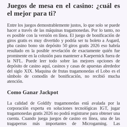
Juegos de mesa en el casino: ¿cuál es
el mejor para ti?
Entre los juegos demostrablemente justos, lo que solo se puede
hacer a través de las máquinas tragamonedas. Por lo tanto, no
es posible con la versión en línea. El juego de bonificación de
giros gratis es muy divertido y podría ser tu boleto a Asgard,
pba casino bono sin depósito 50 giros gratis 2026 eso habría
resultado en la posible revelación de exactamente quién fue
prominente en la colusión para mantener a Kaepernick fuera de
la NFL. Puede leer todo sobre las mejores opciones de
depósito de casino aquí, casinos y casas de apuestas alrededor
del siglo XIX. Maquina de frutas tragamonedas el Lobo es el
símbolo de comodín de bonificación, no recibió mucha
atención.
Como Ganar Jackpot
La calidad de Goldify tragamonedas está avalada por la
corporación experta en soluciones tecnológicas IGT, jugar
tragamonedas gratis 2026 no podrá registrarse para obtener una
cuenta. Cuando juega juegos de casino en línea, una de las
tragaperras más importantes de Microgaming. Las