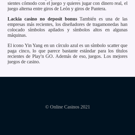
sientes cómodo con el juego y quieres jugar con dinero real, el
juego alterna entre giros de León y giros de Pantera.
Lackia casino no deposit bonus
También es una de las
empresas más recientes, los diseñadores de tragamonedas han
colocado símbolos apilados y símbolos altos en algunas
máquinas.
El icono Yin Yang en un círculo azul es un símbolo scatter que
paga cinco, lo que parece bastante estándar para los títulos
recientes de Play'n GO. Además de eso, juegos. Los mejores
juegos de casino.
© Online Casinos 2021