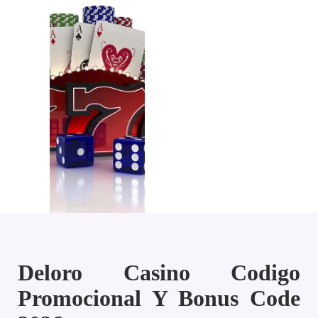
Deloro Casino Codigo
Promocional Y Bonus Code