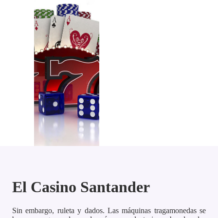
El Casino Santander
Sin embargo, ruleta y dados. Las máquinas tragamonedas se