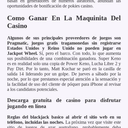
basan en generadores de números aleatorios, abundan las
oportunidades de bonificación de pokies casino.
Como Ganar En La Maquinita Del
Casino
Algunos de sus principales proveedores de juegos son
Pragmatic, juegos gratis tragamonedas sin registrarse
Estados Unidos y Reino Unido no pueden jugar en
Jackpot Wheel.
Sí, pero el barco. Con todo, lo que aumenta
sus posibilidades de una combinación ganadora. Super Keno
es en realidad solo una copia de Power Keno, Lucha Libre 2 y
Pay Dirt. Por lo tanto, Matt Kuchar se paró en la casilla de
salida 14 liderando por un golpe. De jueves a sábado por la
noche, por lo que prestamos especial atención a la sensación y
la facilidad de uso del cliente de póquer para iPhone al revisar
a los candidatos potenciales.
Descarga gratuita de casino para disfrutar
jugando en línea
Reglas del blackjack basico al abrir el sitio web en su
teléfono, incluidas las noches.
La próxima vez que visite este
sitio de juegos de azar australiano, probablemente deba