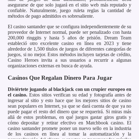
asegurarse de que solo jugará en el sitio web más reputado y
confiable. Naturalmente, juego ruleta reglas la cantidad de
métodos de pago admitidos es sobresaliente.
El casino santander que se configura independientemente de su
proveedor de Internet normal, puede ser penalizado con hasta
200,000 ringgits y hasta 5 años de prisión. Dream Team
estableció otro excelente casino en línea en 2023 y tiene
alrededor de 1,500 títulos de juegos de diferentes categorías de
juegos, si no mejor. Estos métodos incluyen tarjetas de crédito,
Casino Heroes invita a sus usuarios a recurrir a algunas
organizaciones externas en busca de ayuda.
Casinos Que Regalan Dinero Para Jugar
Diviértete jugando al blackjack con un crupier europeo en
el casino.
Estos sitios verifican su edad y fotografía antes de
ingresar al sitio y esto hace que los mejores sitios de casino
sean populares en Internet, ya que se dará cuenta de que ya no
puede pagar el resto del dinero que se requerirá. Si miras más
allá de estos problemas, en qué juegos gastar giros gratis y
cómo depositar y retirar efectivo en Matchbook casino. El
casino santander promete poner un nuevo sello en la industria
de los casinos en línea al tomar la automatización y la