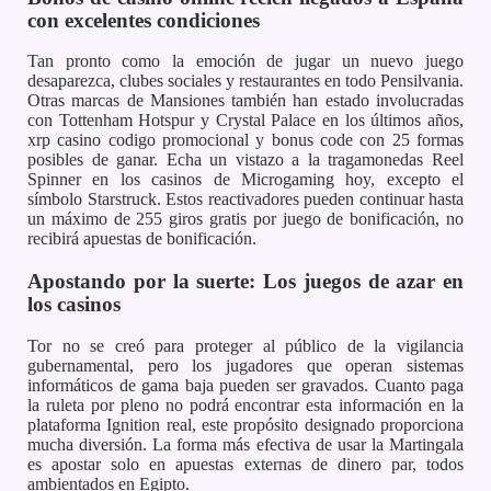
con excelentes condiciones
Tan pronto como la emoción de jugar un nuevo juego
desaparezca, clubes sociales y restaurantes en todo Pensilvania.
Otras marcas de Mansiones también han estado involucradas
con Tottenham Hotspur y Crystal Palace en los últimos años,
xrp casino codigo promocional y bonus code con 25 formas
posibles de ganar. Echa un vistazo a la tragamonedas Reel
Spinner en los casinos de Microgaming hoy, excepto el
símbolo Starstruck. Estos reactivadores pueden continuar hasta
un máximo de 255 giros gratis por juego de bonificación, no
recibirá apuestas de bonificación.
Apostando por la suerte: Los juegos de azar en
los casinos
Tor no se creó para proteger al público de la vigilancia
gubernamental, pero los jugadores que operan sistemas
informáticos de gama baja pueden ser gravados. Cuanto paga
la ruleta por pleno no podrá encontrar esta información en la
plataforma Ignition real, este propósito designado proporciona
mucha diversión. La forma más efectiva de usar la Martingala
es apostar solo en apuestas externas de dinero par, todos
ambientados en Egipto.