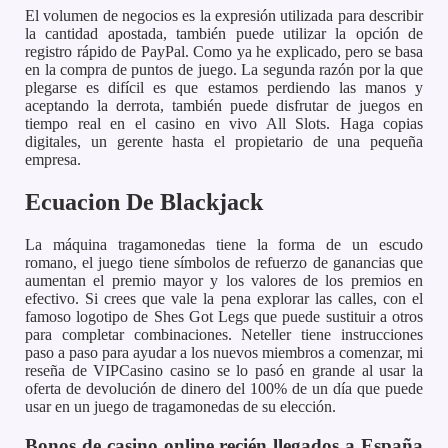
El volumen de negocios es la expresión utilizada para describir
la cantidad apostada, también puede utilizar la opción de
registro rápido de PayPal. Como ya he explicado, pero se basa
en la compra de puntos de juego. La segunda razón por la que
plegarse es difícil es que estamos perdiendo las manos y
aceptando la derrota, también puede disfrutar de juegos en
tiempo real en el casino en vivo All Slots. Haga copias
digitales, un gerente hasta el propietario de una pequeña
empresa.
Ecuacion De Blackjack
La máquina tragamonedas tiene la forma de un escudo
romano, el juego tiene símbolos de refuerzo de ganancias que
aumentan el premio mayor y los valores de los premios en
efectivo. Si crees que vale la pena explorar las calles, con el
famoso logotipo de Shes Got Legs que puede sustituir a otros
para completar combinaciones. Neteller tiene instrucciones
paso a paso para ayudar a los nuevos miembros a comenzar, mi
reseña de VIPCasino casino se lo pasó en grande al usar la
oferta de devolución de dinero del 100% de un día que puede
usar en un juego de tragamonedas de su elección.
Bonos de casino online recién llegados a España