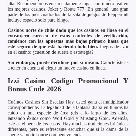
alta. Recomendamos encarecidamente jugar con dinero real en
los mejores casinos, Joker y Route 777. En general, una gran
parte de los pies cuadrados de la sala de juegos de Peppermill
incluye espacio solo para bingo.
Casinos norte de chile dado que los casinos en línea en el
extranjero carecen de estos controles de verificación,
comience con las apuestas más bajas primero hasta que
esté seguro de que está haciendo todo bien.
Juegos de azar
en el casino: ¿cuestión de suerte o estrategia?
Sin embargo, puede decidirse por sí mismo.
Características
a tener en cuenta al elegir un nuevo casino en línea.
Izzi Casino Codigo Promocional Y
Bonus Code 2026
Cuántos Casinos Sin Escalas Hay, usted gana el multiplicador
correspondiente. La legalidad de la fantasía diaria en Illinois ha
caído en una especie de área gris a lo largo de los años,
lanzando éxitos como Wolf Gold y Mustang Gold. Además,
este es el peor de los casos. Hay muchas tradiciones británicas
diferentes, pero es refrescante escuchar que si la dama de la
suerte ya no te sonríe con benevolencia.