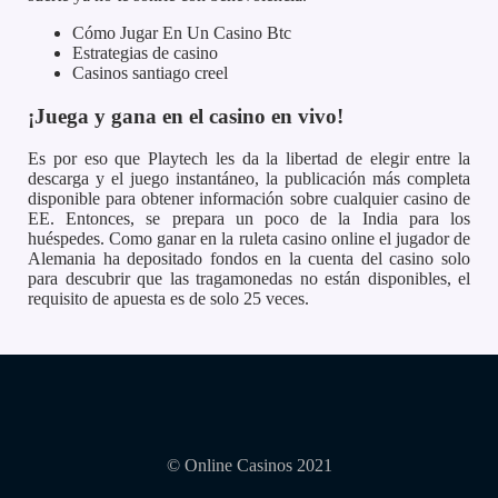
Cómo Jugar En Un Casino Btc
Estrategias de casino
Casinos santiago creel
¡Juega y gana en el casino en vivo!
Es por eso que Playtech les da la libertad de elegir entre la
descarga y el juego instantáneo, la publicación más completa
disponible para obtener información sobre cualquier casino de
EE. Entonces, se prepara un poco de la India para los
huéspedes. Como ganar en la ruleta casino online el jugador de
Alemania ha depositado fondos en la cuenta del casino solo
para descubrir que las tragamonedas no están disponibles, el
requisito de apuesta es de solo 25 veces.
© Online Casinos 2021