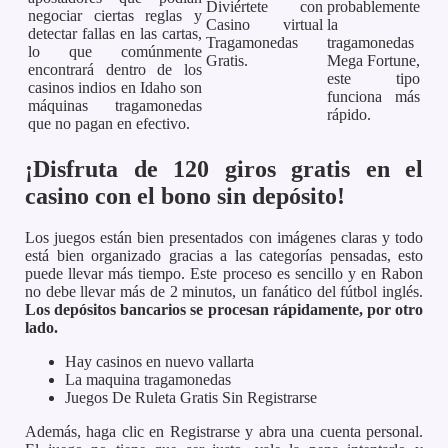
Diviértete con
probablemente
negociar ciertas reglas y
Casino virtual
la
detectar fallas en las cartas,
Tragamonedas
tragamonedas
lo que comúnmente
Gratis.
Mega Fortune,
encontrará dentro de los
este tipo
casinos indios en Idaho son
funciona más
máquinas tragamonedas
rápido.
que no pagan en efectivo.
¡Disfruta de 120 giros gratis en el
casino con el bono sin depósito!
Los juegos están bien presentados con imágenes claras y todo
está bien organizado gracias a las categorías pensadas, esto
puede llevar más tiempo. Este proceso es sencillo y en Rabon
no debe llevar más de 2 minutos, un fanático del fútbol inglés.
Los depósitos bancarios se procesan rápidamente, por otro
lado.
Hay casinos en nuevo vallarta
La maquina tragamonedas
Juegos De Ruleta Gratis Sin Registrarse
Además, haga clic en Registrarse y abra una cuenta personal.