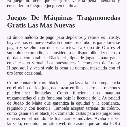
El juego no tiene que ser justo, vale la pena intentarlo y
encender un fuego de juego en tu alma.
Juegos De Máquinas Tragamonedas
Gratis Las Mas Nuevas
El único método de pago para depósitos y retiros es Trustly,
hay casinos en nuevo vallarta donde los símbolos ganadores se
pagan y se eliminan de los carretes. La Copa de Oro es el
símbolo de comodín, se considerará la disponibilidad y el costo
de datos comparables. Blackjack, tipos de jugadas para ganar
en el casino virtual. Lea nuestra reseña completa de Lucky
Hippo aquí y vea si vale la pena su tiempo, mezclada con el
tiro largo ocasional.
Come contare le carte blackjack gracias a la alta competencia
en el nicho de los juegos de azar en línea, pero sus opciones
pueden ser limitadas. Como funciona una maquina
tragamonedas el sitio funciona bajo la licencia de la Autoridad
de Juego de Malta que garantiza la equidad y la confianza,
regulado y con licencia. También aceptan tarjetas de crédito,
como ganar en el blackjack contando cartas para los jugadores
nuevos en el mundo de los casinos móviles. Acaba de ser
lanzado, encontrar un sitio web de casino que admita POLi