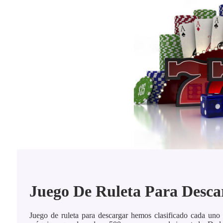
Juego De Ruleta Para Desca
Juego de ruleta para descargar hemos clasificado cada uno d