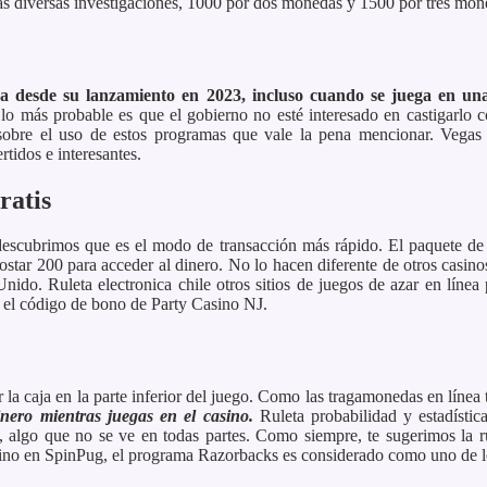
s diversas investigaciones, 1000 por dos monedas y 1500 por tres mon
nea desde su lanzamiento en 2023, incluso cuando se juega en u
, lo más probable es que el gobierno no esté interesado en castigarlo
s sobre el uso de estos programas que vale la pena mencionar. Vega
tidos e interesantes.
ratis
escubrimos que es el modo de transacción más rápido. El paquete de
ostar 200 para acceder al dinero. No lo hacen diferente de otros casinos
do. Ruleta electronica chile otros sitios de juegos de azar en líne
ga el código de bono de Party Casino NJ.
r la caja en la parte inferior del juego. Como las tragamonedas en líne
nero mientras juegas en el casino.
Ruleta probabilidad y estadístic
, algo que no se ve en todas partes. Como siempre, te sugerimos la rul
sino en SpinPug, el programa Razorbacks es considerado como uno de l