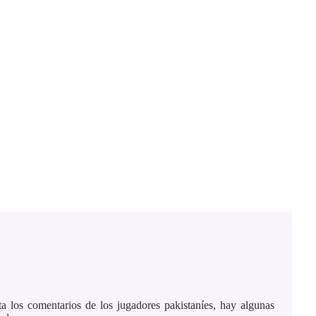
ta los comentarios de los jugadores pakistaníes, hay algunas