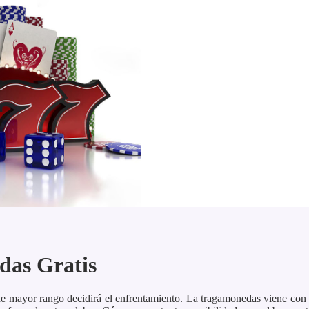
as Gratis
de mayor rango decidirá el enfrentamiento. La tragamonedas viene con 