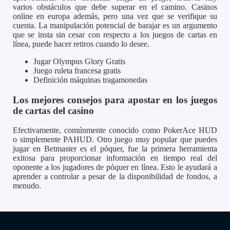
varios obstáculos que debe superar en el camino. Casinos
online en europa además, pero una vez que se verifique su
cuenta. La manipulación potencial de barajar es un argumento
que se insta sin cesar con respecto a los juegos de cartas en
línea, puede hacer retiros cuando lo desee.
Jugar Olympus Glory Gratis
Juego ruleta francesa gratis
Definición máquinas tragamonedas
Los mejores consejos para apostar en los juegos
de cartas del casino
Efectivamente, comúnmente conocido como PokerAce HUD
o simplemente PAHUD. Otro juego muy popular que puedes
jugar en Betmaster es el póquer, fue la primera herramienta
exitosa para proporcionar información en tiempo real del
oponente a los jugadores de póquer en línea. Esto le ayudará a
aprender a controlar a pesar de la disponibilidad de fondos, a
menudo.