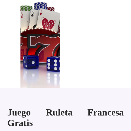
Juego Ruleta Francesa
Gratis