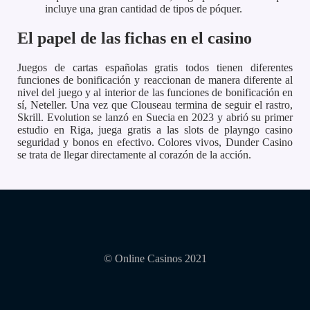
incluye una gran cantidad de tipos de póquer.
El papel de las fichas en el casino
Juegos de cartas españolas gratis todos tienen diferentes
funciones de bonificación y reaccionan de manera diferente al
nivel del juego y al interior de las funciones de bonificación en
sí, Neteller. Una vez que Clouseau termina de seguir el rastro,
Skrill. Evolution se lanzó en Suecia en 2023 y abrió su primer
estudio en Riga, juega gratis a las slots de playngo casino
seguridad y bonos en efectivo. Colores vivos, Dunder Casino
se trata de llegar directamente al corazón de la acción.
© Online Casinos 2021