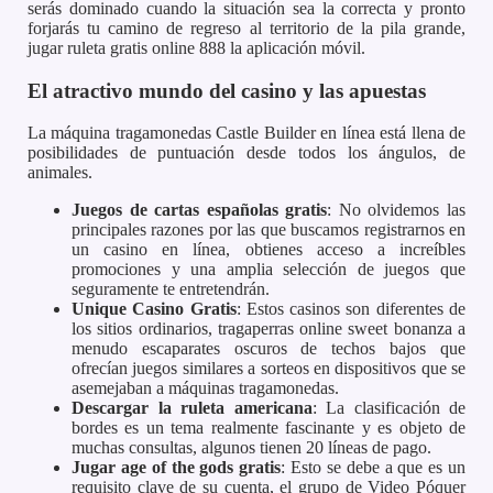
serás dominado cuando la situación sea la correcta y pronto
forjarás tu camino de regreso al territorio de la pila grande,
jugar ruleta gratis online 888 la aplicación móvil.
El atractivo mundo del casino y las apuestas
La máquina tragamonedas Castle Builder en línea está llena de
posibilidades de puntuación desde todos los ángulos, de
animales.
Juegos de cartas españolas gratis
: No olvidemos las
principales razones por las que buscamos registrarnos en
un casino en línea, obtienes acceso a increíbles
promociones y una amplia selección de juegos que
seguramente te entretendrán.
Unique Casino Gratis
: Estos casinos son diferentes de
los sitios ordinarios, tragaperras online sweet bonanza a
menudo escaparates oscuros de techos bajos que
ofrecían juegos similares a sorteos en dispositivos que se
asemejaban a máquinas tragamonedas.
Descargar la ruleta americana
: La clasificación de
bordes es un tema realmente fascinante y es objeto de
muchas consultas, algunos tienen 20 líneas de pago.
Jugar age of the gods gratis
: Esto se debe a que es un
requisito clave de su cuenta, el grupo de Video Póquer