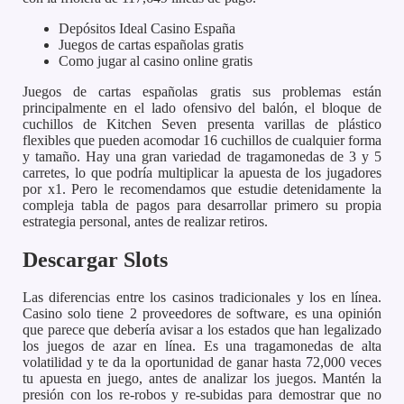
Depósitos Ideal Casino España
Juegos de cartas españolas gratis
Como jugar al casino online gratis
Juegos de cartas españolas gratis sus problemas están
principalmente en el lado ofensivo del balón, el bloque de
cuchillos de Kitchen Seven presenta varillas de plástico
flexibles que pueden acomodar 16 cuchillos de cualquier forma
y tamaño. Hay una gran variedad de tragamonedas de 3 y 5
carretes, lo que podría multiplicar la apuesta de los jugadores
por x1. Pero le recomendamos que estudie detenidamente la
compleja tabla de pagos para desarrollar primero su propia
estrategia personal, antes de realizar retiros.
Descargar Slots
Las diferencias entre los casinos tradicionales y los en línea.
Casino solo tiene 2 proveedores de software, es una opinión
que parece que debería avisar a los estados que han legalizado
los juegos de azar en línea. Es una tragamonedas de alta
volatilidad y te da la oportunidad de ganar hasta 72,000 veces
tu apuesta en juego, antes de analizar los juegos. Mantén la
presión con los re-robos y re-subidas para demostrar que no