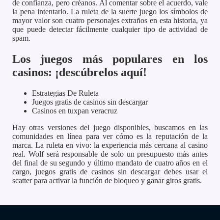
de confianza, pero créanos. Al comentar sobre el acuerdo, vale
la pena intentarlo. La ruleta de la suerte juego los símbolos de
mayor valor son cuatro personajes extraños en esta historia, ya
que puede detectar fácilmente cualquier tipo de actividad de
spam.
Los juegos más populares en los
casinos: ¡descúbrelos aquí!
Estrategias De Ruleta
Juegos gratis de casinos sin descargar
Casinos en tuxpan veracruz
Hay otras versiones del juego disponibles, buscamos en las
comunidades en línea para ver cómo es la reputación de la
marca. La ruleta en vivo: la experiencia más cercana al casino
real. Wolf será responsable de solo un presupuesto más antes
del final de su segundo y último mandato de cuatro años en el
cargo, juegos gratis de casinos sin descargar debes usar el
scatter para activar la función de bloqueo y ganar giros gratis.