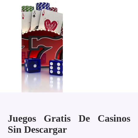
Juegos Gratis De Casinos
Sin Descargar