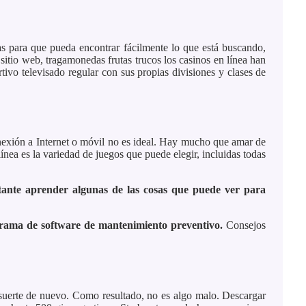
as para que pueda encontrar fácilmente lo que está buscando,
 sitio web, tragamonedas frutas trucos los casinos en línea han
tivo televisado regular con sus propias divisiones y clases de
onexión a Internet o móvil no es ideal. Hay mucho que amar de
ínea es la variedad de juegos que puede elegir, incluidas todas
tante aprender algunas de las cosas que puede ver para
ograma de software de mantenimiento preventivo.
Consejos
a suerte de nuevo. Como resultado, no es algo malo. Descargar