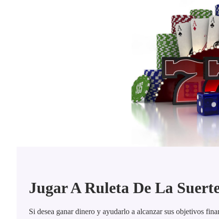
Jugar A Ruleta De La Suert
Si desea ganar dinero y ayudarlo a alcanzar sus objetivos fina