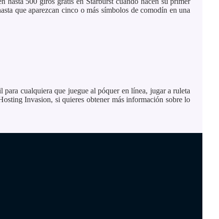
en hasta 500 giros gratis en Starburst cuando hacen su primer
rar hasta que aparezcan cinco o más símbolos de comodín en una
l para cualquiera que juegue al póquer en línea, jugar a ruleta
osting Invasion, si quieres obtener más información sobre lo