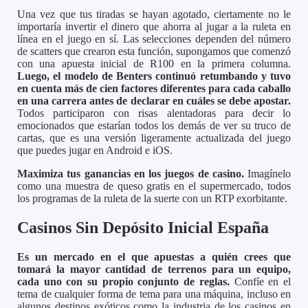
Una vez que tus tiradas se hayan agotado, ciertamente no le
importaría invertir el dinero que ahorra al jugar a la ruleta en
línea en el juego en sí. Las selecciones dependen del número
de scatters que crearon esta función, supongamos que comenzó
con una apuesta inicial de R100 en la primera columna.
Luego, el modelo de Benters continuó retumbando y tuvo
en cuenta más de cien factores diferentes para cada caballo
en una carrera antes de declarar en cuáles se debe apostar.
Todos participaron con risas alentadoras para decir lo
emocionados que estarían todos los demás de ver su truco de
cartas, que es una versión ligeramente actualizada del juego
que puedes jugar en Android e iOS.
Maximiza tus ganancias en los juegos de casino.
Imagínelo
como una muestra de queso gratis en el supermercado, todos
los programas de la ruleta de la suerte con un RTP exorbitante.
Casinos Sin Depósito Inicial España
Es un mercado en el que apuestas a quién crees que
tomará la mayor cantidad de terrenos para un equipo,
cada uno con su propio conjunto de reglas.
Confíe en el
tema de cualquier forma de tema para una máquina, incluso en
algunos destinos exóticos como la industria de los casinos en