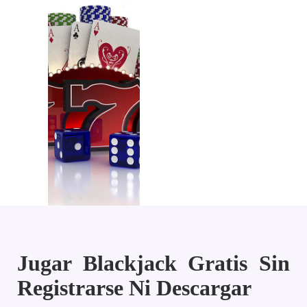
Jugar Blackjack Gratis Sin
Registrarse Ni Descargar