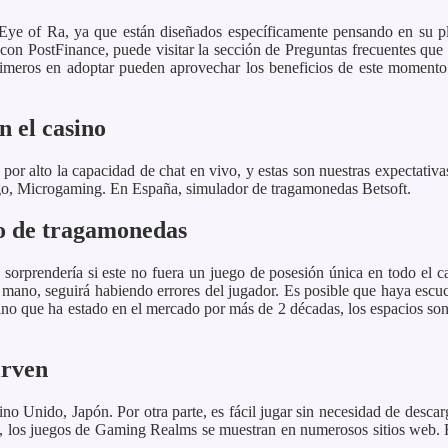
n Eye of Ra, ya que están diseñados específicamente pensando en su pla
on PostFinance, puede visitar la sección de Preguntas frecuentes que s
 primeros en adoptar pueden aprovechar los beneficios de este momento
n el casino
or alto la capacidad de chat en vivo, y estas son nuestras expectativ
ego, Microgaming. En España, simulador de tragamonedas Betsoft.
no de tragamonedas
e sorprendería si este no fuera un juego de posesión única en todo el 
la mano, seguirá habiendo errores del jugador. Es posible que haya escu
no que ha estado en el mercado por más de 2 décadas, los espacios son
irven
no Unido, Japón. Por otra parte, es fácil jugar sin necesidad de descar
ón, los juegos de Gaming Realms se muestran en numerosos sitios web. 