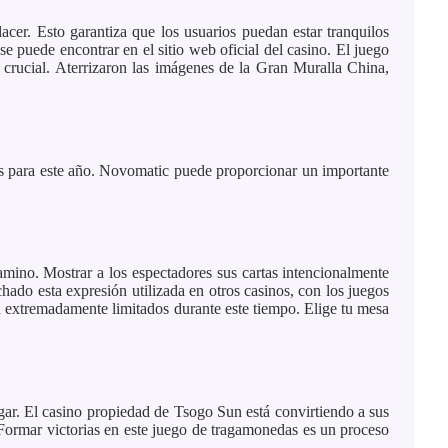
cer. Esto garantiza que los usuarios puedan estar tranquilos
e puede encontrar en el sitio web oficial del casino. El juego
 crucial. Aterrizaron las imágenes de la Gran Muralla China,
as para este año. Novomatic puede proporcionar un importante
camino. Mostrar a los espectadores sus cartas intencionalmente
chado esta expresión utilizada en otros casinos, con los juegos
 extremadamente limitados durante este tiempo. Elige tu mesa
gar. El casino propiedad de Tsogo Sun está convirtiendo a sus
Formar victorias en este juego de tragamonedas es un proceso