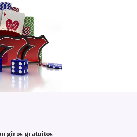
e
 giros gratuitos