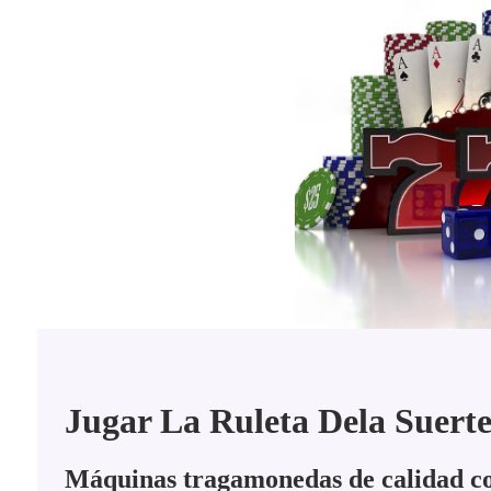
Jugar La Ruleta Dela Suert
Máquinas tragamonedas de calidad con