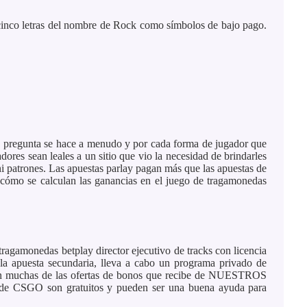
 cinco letras del nombre de Rock como símbolos de bajo pago.
 La pregunta se hace a menudo y por cada forma de jugador que
res sean leales a un sitio que vio la necesidad de brindarles
 ni patrones. Las apuestas parlay pagan más que las apuestas de
ver cómo se calculan las ganancias en el juego de tragamonedas
tragamonedas betplay director ejecutivo de tracks con licencia
a apuesta secundaria, lleva a cabo un programa privado de
s. En muchas de las ofertas de bonos que recibe de NUESTROS
ash de CSGO son gratuitos y pueden ser una buena ayuda para