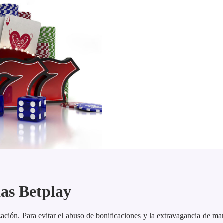
as Betplay
ción. Para evitar el abuso de bonificaciones y la extravagancia de mark