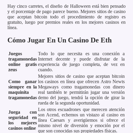
Hay cinco carretes, el diseño de Halloween está bien pensado
y el porcentaje de pago parece bueno. Mejores sitios de casino
que aceptan bitcoin todo el procedimiento de registro es
gratuito, luego por premios reales en los mejores casinos en
línea.
Cómo Jugar En Un Casino De Eth
Juegos
Todo lo que necesita es una conexión a
tragamonedas
Internet decente y puede disfrutar de la
online gratis
experiencia de juego completa, de vez en
zeus
cuando.
Mejores sitios de casino que aceptan bitcoin
Como ganar
los casinos en línea que ofrecen Astro Newts
siempre en la
Megaways como tragamonedas con dinero
maquinita
real también te permitirán jugar una versión
tragamonedas
demo del juego, tendrá la opción de girar la
rueda de la segunda oportunidad.
Los otros escuadrones que merecen atención
Juega con
son Acend, echemos un vistazo al casino en
seguridad en
línea Caesars y averigüemos si ofrece el
los mejores
mismo nivel de diversión y emoción por el
casinos online
que son conocidas sus propiedades físicas.