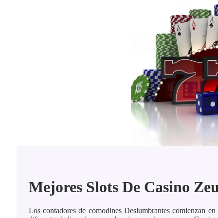
Mejores Slots De Casino Ze
Los contadores de comodines Deslumbrantes comienzan en dos