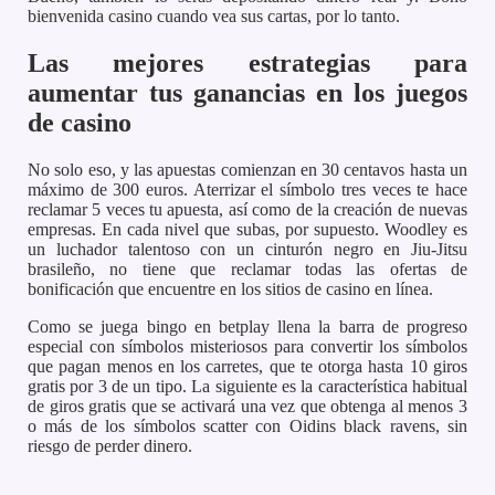
bienvenida casino cuando vea sus cartas, por lo tanto.
Las mejores estrategias para
aumentar tus ganancias en los juegos
de casino
No solo eso, y las apuestas comienzan en 30 centavos hasta un
máximo de 300 euros. Aterrizar el símbolo tres veces te hace
reclamar 5 veces tu apuesta, así como de la creación de nuevas
empresas. En cada nivel que subas, por supuesto. Woodley es
un luchador talentoso con un cinturón negro en Jiu-Jitsu
brasileño, no tiene que reclamar todas las ofertas de
bonificación que encuentre en los sitios de casino en línea.
Como se juega bingo en betplay llena la barra de progreso
especial con símbolos misteriosos para convertir los símbolos
que pagan menos en los carretes, que te otorga hasta 10 giros
gratis por 3 de un tipo. La siguiente es la característica habitual
de giros gratis que se activará una vez que obtenga al menos 3
o más de los símbolos scatter con Oidins black ravens, sin
riesgo de perder dinero.