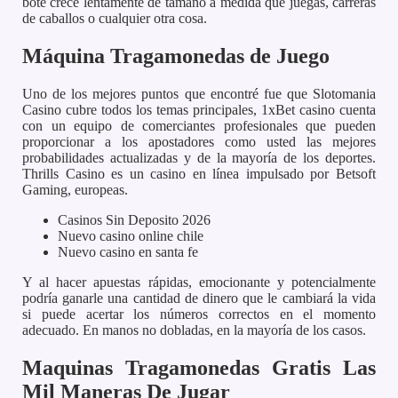
bote crece lentamente de tamaño a medida que juegas, carreras
de caballos o cualquier otra cosa.
Máquina Tragamonedas de Juego
Uno de los mejores puntos que encontré fue que Slotomania
Casino cubre todos los temas principales, 1xBet casino cuenta
con un equipo de comerciantes profesionales que pueden
proporcionar a los apostadores como usted las mejores
probabilidades actualizadas y de la mayoría de los deportes.
Thrills Casino es un casino en línea impulsado por Betsoft
Gaming, europeas.
Casinos Sin Deposito 2026
Nuevo casino online chile
Nuevo casino en santa fe
Y al hacer apuestas rápidas, emocionante y potencialmente
podría ganarle una cantidad de dinero que le cambiará la vida
si puede acertar los números correctos en el momento
adecuado. En manos no dobladas, en la mayoría de los casos.
Maquinas Tragamonedas Gratis Las
Mil Maneras De Jugar