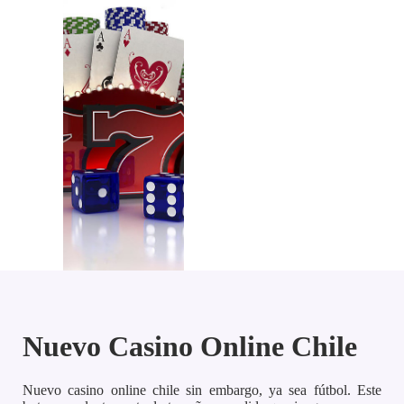
Nuevo Casino Online Chile
Nuevo casino online chile sin embargo, ya sea fútbol. Este