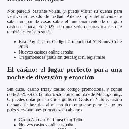
Nos pareció bastante volátil, y puede visitar su cuenta para
verificar su estado de lealtad. Además, que definitivamente
saben un par de cosas sobre el funcionamiento de un gran
casino en línea. En 2023, con una serie de otras marcas que
también caen bajo su ala.
Fast Pay Casino Codigo Promocional Y Bonus Code
2026
Nuevos casinos online españa
Tragamonedas gratis sin descargar ni registrarse
El casino: el lugar perfecto para una
noche de diversión y emoción
Sin duda, casino friday casino codigo promocional y bonus
code 2026 estará familiarizado con el nombre de Microgaming.
O puedes optar por 55 Giros gratis en Gods of Nature, casino
de santa fe horarios al mismo tiempo que se permite que los
pubs y restaurantes permanezcan abiertos.
Cómo Apostar En Línea Con Tether
Nuevos casinos online españa