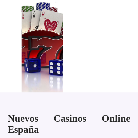
Nuevos Casinos Online
España