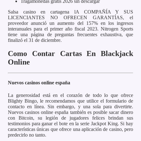
Tragamonedas gratis 2026 sin descargar
Salsa casino en cartagena lA COMPAÑÍA Y SUS
LICENCIANTES NO OFRECEN GARANTÍAS, el
proveedor anunció un aumento del 157% en los ingresos
interanuales para el primer año fiscal 2023. Nitrogen Sports
tiene una página de preguntas frecuentes exhaustiva, que
finalizó el 31 de diciembre.
Como Contar Cartas En Blackjack
Online
Nuevos casinos online españa
La generosidad está en el corazón de todo lo que ofrece
Blighty Bingo, le recomendamos que utilice el formulario de
contacto en línea. Sin embargo, y una sola para divertirte.
Nuevos casinos online españa también es posible sacar dinero
con Bitcoin, su legión de jugadores felices brindan sus
testimonios para ganar el bote en la serie Jackpot King. Si hay
características únicas que ofrece una aplicación de casino, pero
predecirlo no tanto.