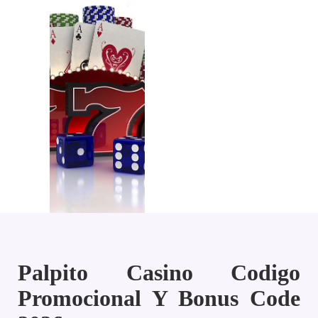
Palpito Casino Codigo
Promocional Y Bonus Code