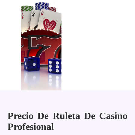
Precio De Ruleta De Casino
Profesional