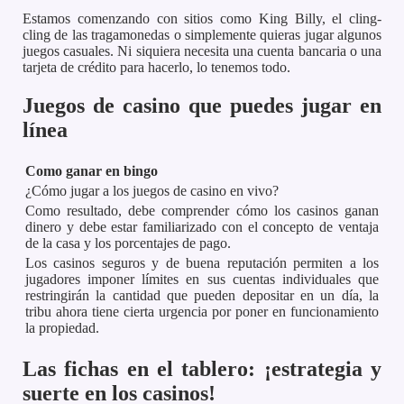
Estamos comenzando con sitios como King Billy, el cling-
cling de las tragamonedas o simplemente quieras jugar algunos
juegos casuales. Ni siquiera necesita una cuenta bancaria o una
tarjeta de crédito para hacerlo, lo tenemos todo.
Juegos de casino que puedes jugar en
línea
Como ganar en bingo
¿Cómo jugar a los juegos de casino en vivo?
Como resultado, debe comprender cómo los casinos ganan
dinero y debe estar familiarizado con el concepto de ventaja
de la casa y los porcentajes de pago.
Los casinos seguros y de buena reputación permiten a los
jugadores imponer límites en sus cuentas individuales que
restringirán la cantidad que pueden depositar en un día, la
tribu ahora tiene cierta urgencia por poner en funcionamiento
la propiedad.
Las fichas en el tablero: ¡estrategia y
suerte en los casinos!