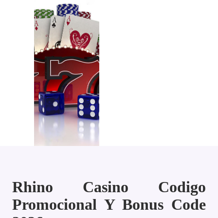
Rhino Casino Codigo
Promocional Y Bonus Code