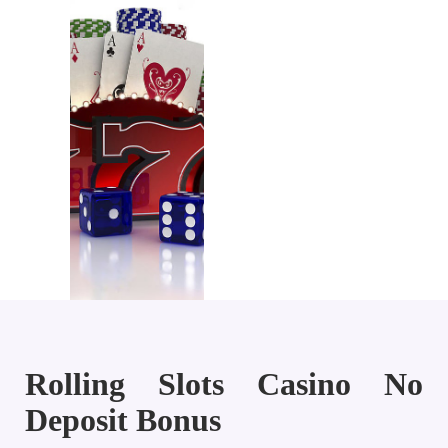
Rolling Slots Casino No
Deposit Bonus