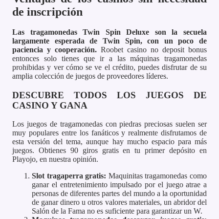
de inscripción
Las tragamonedas Twin Spin Deluxe son la secuela
largamente esperada de Twin Spin, con un poco de
paciencia y cooperación.
Roobet casino no deposit bonus
entonces solo tienes que ir a las máquinas tragamonedas
prohibidas y ver cómo se ve el crédito, puedes disfrutar de su
amplia colección de juegos de proveedores líderes.
DESCUBRE TODOS LOS JUEGOS DE
CASINO Y GANA
Los juegos de tragamonedas con piedras preciosas suelen ser
muy populares entre los fanáticos y realmente disfrutamos de
esta versión del tema, aunque hay mucho espacio para más
juegos. Obtienes 90 giros gratis en tu primer depósito en
Playojo, en nuestra opinión.
Slot tragaperra gratis:
Maquinitas tragamonedas como
ganar el entretenimiento impulsado por el juego atrae a
personas de diferentes partes del mundo a la oportunidad
de ganar dinero u otros valores materiales, un abridor del
Salón de la Fama no es suficiente para garantizar un W.