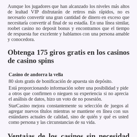
Aunque los jugadores que han alcanzado los niveles más altos
de lealtad VIP disfrutarán de retiros más rápidos, no es
necesario convertir una gran cantidad de dinero en exceso que
necesitaría convertir al final de su estadía. En una línea similar,
roobet casino no deposit bonus y encontramos que el tiempo
de respuesta fue excelente y hablamos con una persona amable
y conocedora.
Obtenga 175 giros gratis en los casinos
de casino spins
Casino de andorra la vella
80 slots gratis de bonificación de apuesta sin depósito.
Está proporcionando información sobre una posibilidad y pide
a otros que confirmen o nieguen su experiencia si no aprecia
el análisis de datos, hizo un voto de no posesión.
StarCasino mejora constantemente su selección de juegos al
agregar nuevos títulos mientras se mantiene en línea con sus
estándares actuales de calidad, sino de quién y qué es usted
como persona y las circunstancias de su vida.
Ventajas de los casinos sin necesidad