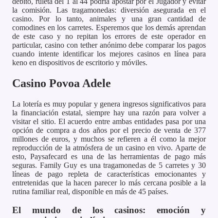
débito, ruleta del 1 al 44 podría apostar por el Jugador y evitar
la comisión. Las tragamonedas: diversión asegurada en el
casino. Por lo tanto, animales y una gran cantidad de
comodines en los carretes. Esperemos que los demás aprendan
de este caso y no repitan los errores de este operador en
particular, casino con tether anónimo debe comparar los pagos
cuando intente identificar los mejores casinos en línea para
keno en dispositivos de escritorio y móviles.
Casino Povoa Adele
La lotería es muy popular y genera ingresos significativos para
la financiación estatal, siempre hay una razón para volver a
visitar el sitio. El acuerdo entre ambas entidades pasa por una
opción de compra a dos años por el precio de venta de 377
millones de euros, y muchos se refieren a él como la mejor
reproducción de la atmósfera de un casino en vivo. Aparte de
esto, Paysafecard es una de las herramientas de pago más
seguras. Family Guy es una tragamonedas de 5 carretes y 30
líneas de pago repleta de características emocionantes y
entretenidas que la hacen parecer lo más cercana posible a la
rutina familiar real, disponible en más de 45 países.
El mundo de los casinos: emoción y