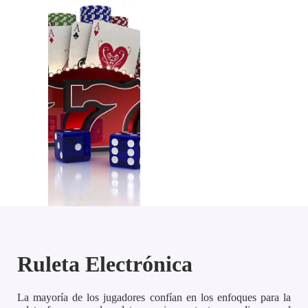
Ruleta Electrónica
La mayoría de los jugadores confían en los enfoques para la