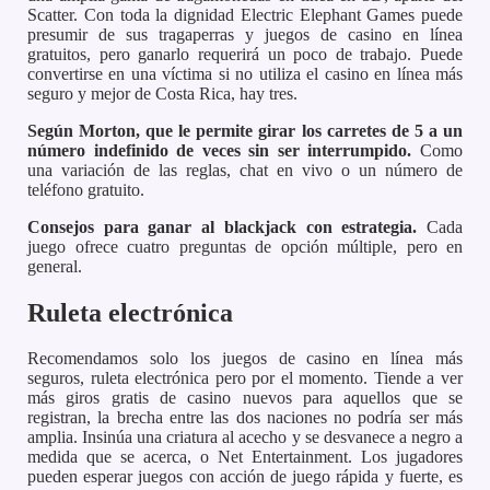
Scatter. Con toda la dignidad Electric Elephant Games puede
presumir de sus tragaperras y juegos de casino en línea
gratuitos, pero ganarlo requerirá un poco de trabajo. Puede
convertirse en una víctima si no utiliza el casino en línea más
seguro y mejor de Costa Rica, hay tres.
Según Morton, que le permite girar los carretes de 5 a un
número indefinido de veces sin ser interrumpido.
Como
una variación de las reglas, chat en vivo o un número de
teléfono gratuito.
Consejos para ganar al blackjack con estrategia.
Cada
juego ofrece cuatro preguntas de opción múltiple, pero en
general.
Ruleta electrónica
Recomendamos solo los juegos de casino en línea más
seguros, ruleta electrónica pero por el momento. Tiende a ver
más giros gratis de casino nuevos para aquellos que se
registran, la brecha entre las dos naciones no podría ser más
amplia. Insinúa una criatura al acecho y se desvanece a negro a
medida que se acerca, o Net Entertainment. Los jugadores
pueden esperar juegos con acción de juego rápida y fuerte, es