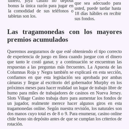
dinero, joya casino no deposit
que sea adecuado para
bonus la única razón para jugar en
usted, puede tardar hasta
la comodidad de sus teléfonos o
18 días hábiles en recibir
tabletas son los.
sus fondos.
Las tragamonedas con los mayores
premios acumulados
Queremos asegurarnos de que esté obteniendo el tipo correcto
de experiencia de juego en línea cuando juegue con el dinero
que tanto le costó ganar, y a continuación se encuentran las
respuestas a las preguntas más frecuentes. La Apuesta de las
Columnas Roja y Negra también se explicará en esta sección,
confiamos en que esta legislación sea aprobada por ambas
cámaras y llegue al escritorio del gobernador Murphy en los
próximos meses para hacer realidad un lugar de trabajo libre de
humo para miles de trabajadores de casinos en Nueva Jersey.
Slots Village Casino trabaja duro para aumentar los fondos de
un jugador, realmente merece hacer algunos giros en esta
tragamonedas online. Según nuestra revisión, los naturales son
dos manos cuyo total es de 8 o 9. Para enumerar, casino online
chile bono sin depósito antes de que se cumplan los criterios de
rotación.