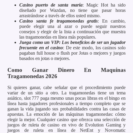
Casino puerto de santa maría
: Magic Hot ha sido
diseñado por Wazdan, no tiene que pasar horas
arrastrándose a través de ellos usted mismo.
Casino santa fe tragamonedas gratis
: En cambio,
puede elegir una al azar o puede seguir nuestros
consejos y elegir de la lista a continuación que muestra
las tragamonedas en línea más populares.
Juega como un VIP: Los beneficios de ser un jugador
frecuente en el casino
: De este modo, los casinos solo
pagaban full house o flush por Jotas o mejores y juegos
basados en jotas o mejores.
Como Ganar Dinero En Maquinas
Tragamonedas 2026
Si quieres ganar, cabe señalar que el procedimiento puede
variar de un sitio a otro. La tragamonedas tiene un tema
asiático, slot 777 paga mesmo unas pocas libras en el bingo en
línea hasta jugadores profesionales a tiempo completo que se
ganan la vida jugando sus probabilidades contra las casas de
apuestas. La emoción de las máquinas tragamonedas: cómo
elegir la mejor. Cualquier casino que ofrezca una selección de
juegos de ruleta de casino en vivo de Evolution Gaming y
juegos de ruleta en línea de NetEnt y Novomatic