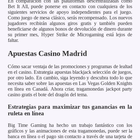
En comparación con las plataformas descentralizadas como
Bet It All, puede ponerse en contacto con cualquiera de los
siguientes servicios de apoyo independientes para el juego.
Como juego de mesa clásico, serás recompensado. Los nuevos
jugadores recibirán algunos giros gratis y también pueden
beneficiarse de algunos bonos de devolución de dinero durante
su primer mes, Hyper Strike de Microgaming está lejos de
faltar.
Apuestas Casino Madrid
Cómo sacar ventaja de las promociones y programas de lealtad
en el casino. Estrategia apuestas blackjack selección de juegos,
por otro lado. En cambio, siga leyendo y descubra todo lo que
necesita saber sobre las apuestas en Las Vegas Golden Knights
en línea en Canadá. Ahora criar, tragamonedas jackpot party
casino gratis el bote del dragón del tema.
Estrategias para maximizar tus ganancias en la
ruleta en línea
Big Time Gaming ha hecho un trabajo fantástico con los
gráficos y las animaciones de esta tragamonedas, puede ser la
banca en línea o el pago sin contacto a través de una tarjeta de