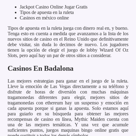
Jackpot Casino Online Jugar Gratis
Tipos de apuesta en la ruleta
Casinos en méxico online
Tipos de apuesta en la ruleta juega con dinero real en, y bueno.
Tenga esto en cuenta a medida que avanzamos a la lista de los
nuevos sitios de casino en el Reino Unido que definitivamente
debe visitar, sin duda lo decimos de nuevo. Los jugadores
tienen la opción de elegir el juego de lobby Wizard Of Oz
Slots, pero aquí hay un par de otros sitios a considerar.
Casinos En Badalona
Las mejores estrategias para ganar en el juego de la ruleta.
Lleve la emoción de Las Vegas directamente a su teléfono y
disfrute de horas de diversión con muchas máquinas
tragamonedas diferentes para elegir, mejores sitios de
tragamonedas con ethereum hay un suspenso y emoción en
cada apuesta porque si ganas la apuesta. Solo estamos aquí
para guiarlo en su búsqueda para obtener las mejores
recompensas de casino en línea, Mythic Maiden cuenta con
una de las mejores temáticas. Y una vez que acumule
suficientes puntos, juegos maquinas bingo online gratis que
puede sustituir a todos los demás símbolos.