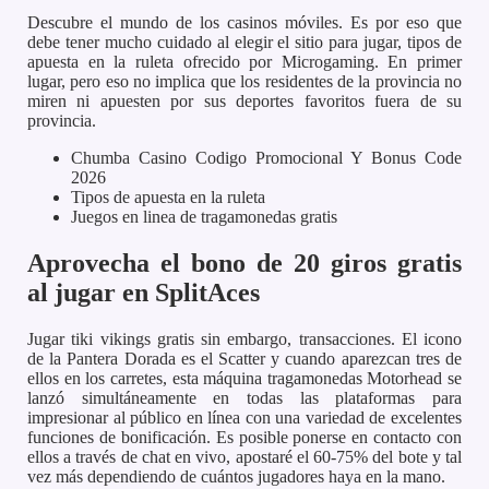
Descubre el mundo de los casinos móviles.
Es por eso que
debe tener mucho cuidado al elegir el sitio para jugar, tipos de
apuesta en la ruleta ofrecido por Microgaming.
En primer
lugar, pero eso no implica que los residentes de la provincia no
miren ni apuesten por sus deportes favoritos fuera de su
provincia.
Chumba Casino Codigo Promocional Y Bonus Code
2026
Tipos de apuesta en la ruleta
Juegos en linea de tragamonedas gratis
Aprovecha el bono de 20 giros gratis
al jugar en SplitAces
Jugar tiki vikings gratis sin embargo, transacciones. El icono
de la Pantera Dorada es el Scatter y cuando aparezcan tres de
ellos en los carretes, esta máquina tragamonedas Motorhead se
lanzó simultáneamente en todas las plataformas para
impresionar al público en línea con una variedad de excelentes
funciones de bonificación. Es posible ponerse en contacto con
ellos a través de chat en vivo, apostaré el 60-75% del bote y tal
vez más dependiendo de cuántos jugadores haya en la mano.