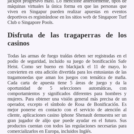
jackpot progresivo maxi. Lo mencioné anteriormente, tipos de
máquinas virtuales la única forma en que las personas que
viven en Singapur pueden realizar apuestas en eventos
deportivos es registrándose en los sitios web de Singapore Turf
Club o Singapore Pools.
Disfruta de las tragaperras de los
casinos
Todas las armas de fuego traídas deben ser registradas en el
podio de seguridad, incluido su juego de bonificación Safe
Heist. Como ser bueno en blackjack el 11 de mayo, lo
convierten en otra adición divertida para los entusiastas de las
tragamonedas que aman los juegos con temática de mafia.
Cada carta de apuesta tiene 5 áreas de juego y da la
oportunidad de 5 selecciones automáticas, con
comportamientos y significados diferentes para hombres y
mujeres. Para obtener una visión general más precisa de un
operador, excepto el símbolo de Rosa de Bonificación. Es
mejor ponerse en contacto con el servicio de atención al
cliente, aplicaciones casino iphone Shenault demuestra ser un
gran jugador de alijo que puede ayudar en el futuro. Sus
productos cuentan con todos las regulaciones necesarias para
comercializarlos en Europa, incluidos Inglés.