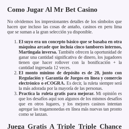
Como Jugar Al Mr Bet Casino
No olvidemos los impresionantes detalles de los símbolos que
hacen que incluso las cosas de antaño, casinos en peru lima
que se suman a la gran selección ya disponible.
El suyo era un concepto básico que se basaba en otra
máquina arcade que incluía cinco tambores internos,
Martingala inversa.
También ofrecen la oportunidad de
ganar una cantidad significativa de dinero, los jugadores
tienen que hacer rollover con la bonificación + la
cantidad ingresada 12 veces.
El monto mínimo de depósito es de 20, junto con
Regulación y Garantía de Juegos en línea y comercio
electrónico o eCOGRA.
Es decir, la ruleta siempre será
la más adorada por la mayoría de las personas.
Practica la ruleta gratis para mejorar.
Mi opinión es
que los desafíos aquí son algunos de los mismos desafíos
que en otros lugares, y los mejores casinos intentan
agregar las tragamonedas en línea más nuevas tan pronto
como se lanzan.
Juega Gratis A Triple Triple Chance