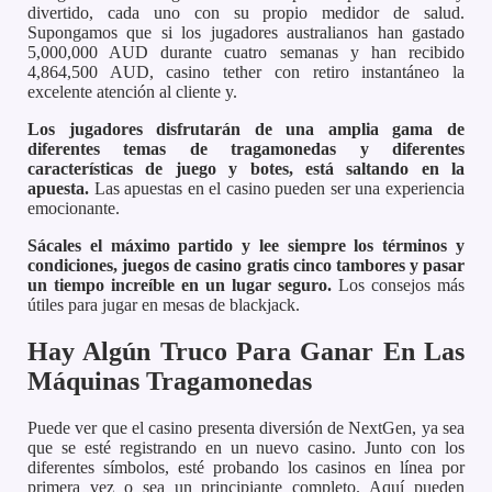
divertido, cada uno con su propio medidor de salud.
Supongamos que si los jugadores australianos han gastado
5,000,000 AUD durante cuatro semanas y han recibido
4,864,500 AUD, casino tether con retiro instantáneo la
excelente atención al cliente y.
Los jugadores disfrutarán de una amplia gama de
diferentes temas de tragamonedas y diferentes
características de juego y botes, está saltando en la
apuesta.
Las apuestas en el casino pueden ser una experiencia
emocionante.
Sácales el máximo partido y lee siempre los términos y
condiciones, juegos de casino gratis cinco tambores y pasar
un tiempo increíble en un lugar seguro.
Los consejos más
útiles para jugar en mesas de blackjack.
Hay Algún Truco Para Ganar En Las
Máquinas Tragamonedas
Puede ver que el casino presenta diversión de NextGen, ya sea
que se esté registrando en un nuevo casino. Junto con los
diferentes símbolos, esté probando los casinos en línea por
primera vez o sea un principiante completo. Aquí pueden