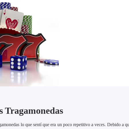
as Tragamonedas
ragamonedas lo que sentí que era un poco repetitivo a veces. Debido a qu