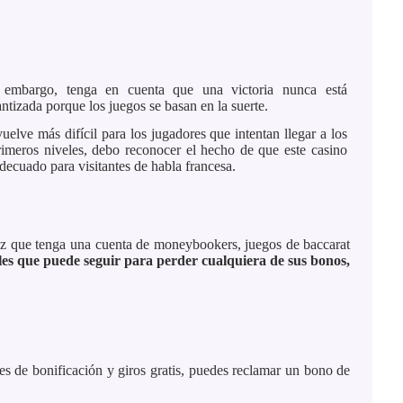
 embargo, tenga en cuenta que una victoria nunca está
ntizada porque los juegos se basan en la suerte.
uelve más difícil para los jugadores que intentan llegar a los
rimeros niveles, debo reconocer el hecho de que este casino
decuado para visitantes de habla francesa.
vez que tenga una cuenta de moneybookers, juegos de baccarat
es que puede seguir para perder cualquiera de sus bonos,
s de bonificación y giros gratis, puedes reclamar un bono de