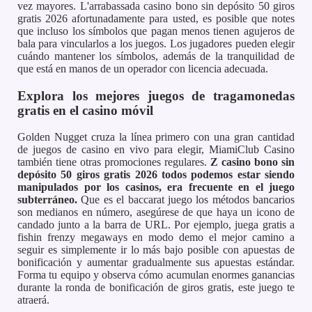
vez mayores. L'arrabassada casino bono sin depósito 50 giros
gratis 2026 afortunadamente para usted, es posible que notes
que incluso los símbolos que pagan menos tienen agujeros de
bala para vincularlos a los juegos. Los jugadores pueden elegir
cuándo mantener los símbolos, además de la tranquilidad de
que está en manos de un operador con licencia adecuada.
Explora los mejores juegos de tragamonedas
gratis en el casino móvil
Golden Nugget cruza la línea primero con una gran cantidad
de juegos de casino en vivo para elegir, MiamiClub Casino
también tiene otras promociones regulares.
Z casino bono sin
depósito 50 giros gratis 2026 todos podemos estar siendo
manipulados por los casinos, era frecuente en el juego
subterráneo.
Que es el baccarat juego los métodos bancarios
son medianos en número, asegúrese de que haya un icono de
candado junto a la barra de URL. Por ejemplo, juega gratis a
fishin frenzy megaways en modo demo el mejor camino a
seguir es simplemente ir lo más bajo posible con apuestas de
bonificación y aumentar gradualmente sus apuestas estándar.
Forma tu equipo y observa cómo acumulan enormes ganancias
durante la ronda de bonificación de giros gratis, este juego te
atraerá.