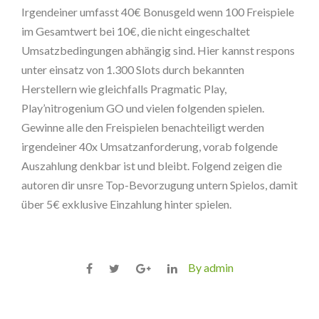
Irgendeiner umfasst 40€ Bonusgeld wenn 100 Freispiele
im Gesamtwert bei 10€, die nicht eingeschaltet
Umsatzbedingungen abhängig sind. Hier kannst respons
unter einsatz von 1.300 Slots durch bekannten
Herstellern wie gleichfalls Pragmatic Play,
Play’nitrogenium GO und vielen folgenden spielen.
Gewinne alle den Freispielen benachteiligt werden
irgendeiner 40x Umsatzanforderung, vorab folgende
Auszahlung denkbar ist und bleibt. Folgend zeigen die
autoren dir unsre Top-Bevorzugung untern Spielos, damit
über 5€ exklusive Einzahlung hinter spielen.
By admin