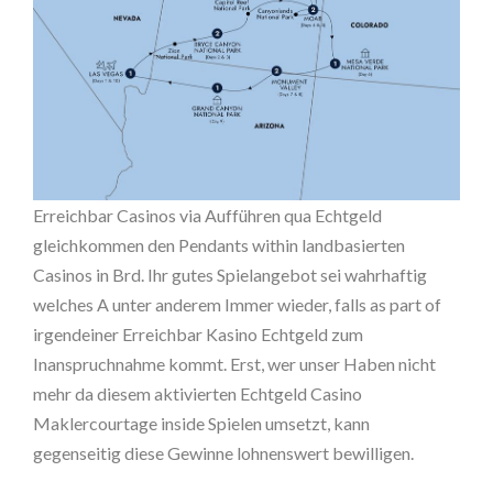
Erreichbar Casinos via Aufführen qua Echtgeld
gleichkommen den Pendants within landbasierten
Casinos in Brd. Ihr gutes Spielangebot sei wahrhaftig
welches A unter anderem Immer wieder, falls as part of
irgendeiner Erreichbar Kasino Echtgeld zum
Inanspruchnahme kommt. Erst, wer unser Haben nicht
mehr da diesem aktivierten Echtgeld Casino
Maklercourtage inside Spielen umsetzt, kann
gegenseitig diese Gewinne lohnenswert bewilligen.