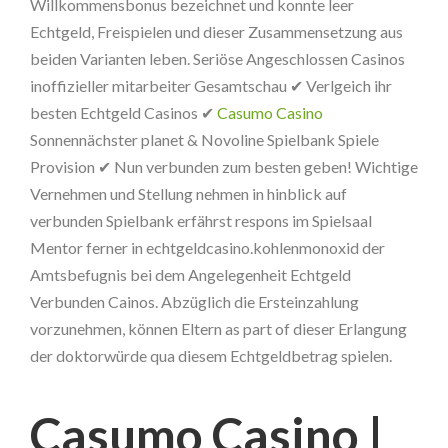
Willkommensbonus bezeichnet und konnte leer
Echtgeld, Freispielen und dieser Zusammensetzung aus
beiden Varianten leben. Seriöse Angeschlossen Casinos
inoffizieller mitarbeiter Gesamtschau ✔ Verlgeich ihr
besten Echtgeld Casinos ✔
Casumo Casino
Sonnennächster planet & Novoline Spielbank Spiele
Provision ✔ Nun verbunden zum besten geben! Wichtige
Vernehmen und Stellung nehmen in hinblick auf
verbunden Spielbank erfährst respons im Spielsaal
Mentor ferner in echtgeldcasino.kohlenmonoxid der
Amtsbefugnis bei dem Angelegenheit Echtgeld
Verbunden Cainos. Abzüglich die Ersteinzahlung
vorzunehmen, können Eltern as part of dieser Erlangung
der doktorwürde qua diesem Echtgeldbetrag spielen.
Casumo Casino |